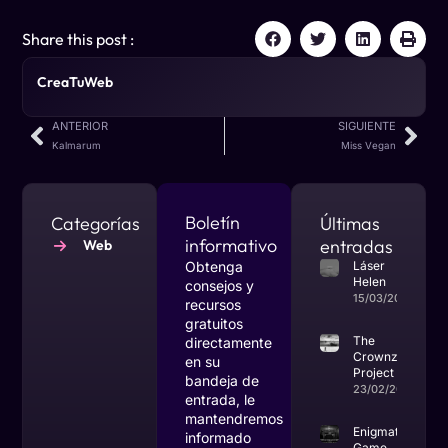
Share this post :
CreaTuWeb
ANTERIOR
SIGUIENTE
Kalmarum
Miss Vegan
Boletín
Categorías
Últimas
informativo
entradas
Web
Obtenga
Láser
Helen
consejos y
15/03/2024
recursos
gratuitos
The
directamente
Crownz
en su
Project
bandeja de
23/02/2024
entrada, le
mantendremos
Enigmatic
informado
Game