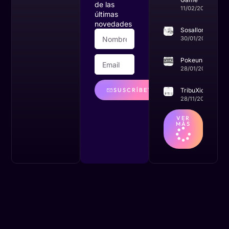
de las
11/02/2024
últimas
novedades
Sosalloret
30/01/2024
Pokeuniverso
28/01/2024
SUSCRÍBETE
TribuXics
28/11/2023
VER
MÁS